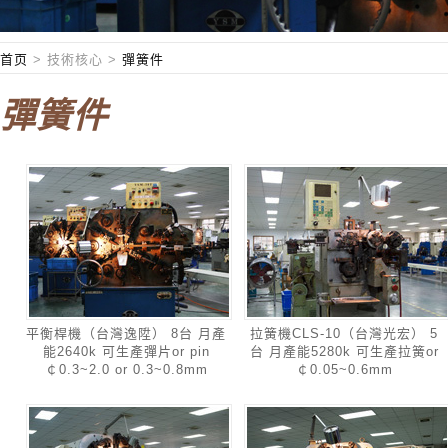
首页
>
技術核心
>
彈簧件
彈簧件
平衡桿機（台灣逸陞） 8台 月產
拉簧機CLS-10（台灣光宏） 5
能2640k 可生產彈片or pin
台 月產能5280k 可生產拉簧or
￠0.3~2.0 or 0.3~0.8mm
￠0.05~0.6mm