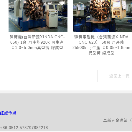
彈簧機(台灣新達XINDA CNC-
彈簧電腦機（台灣新達XINDA
650) 1台 月產能920k 可生產
CNC 620） 58台 月產能
￠1.0~5.0mm異型簧 線成型
25500k 可生產 ￠0.05~1.8mm
異型簧 線成型
返回上一頁
红威传媒
卓越五金弹簧（昆山）有限公司版权所有 地
+86-0512-57879788#218